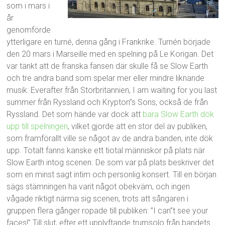
som i mars i
år
genomförde
ytterligare en turné, denna gång i Frankrike. Turnén började
den 20 mars i Marseille med en spelning på Le Korigan. Det
var tänkt att de franska fansen där skulle få se Slow Earth
och tre andra band som spelar mer eller mindre liknande
musik: Everafter från Storbritannien, I am waiting for you last
summer från Ryssland och Krypton”s Sons, också de från
Ryssland. Det som hände var dock att
bara Slow Earth dök
upp till spelningen
, vilket gjorde att en stor del av publiken,
som framförallt ville se något av de andra banden, inte dök
upp. Totalt fanns kanske ett tiotal människor på plats när
Slow Earth intog scenen. De som var på plats beskriver det
som en minst sagt intim och personlig konsert. Till en början
sägs stämningen ha varit något obekväm, och ingen
vågade riktigt närma sig scenen, trots att sångaren i
gruppen flera gånger ropade till publiken: ”I can”t see your
faces!” Till slut, efter ett upplyftande trumsolo från bandets