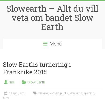
Skip
Slowearth – Allt du vill
to
content
veta om bandet Slow
Earth
Menu
Slow Earths turnering i
Frankrike 2015
lina
Slow Earth
11 april, 2015
frankrike
,
konsert
,
publik
,
slow earth
,
spelning
,
turne